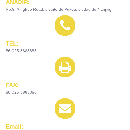
AÑADIR:
No.9, Xinghuo Road, distrito de Pukou, ciudad de Nanjing
TEL:
86-025-8888888
FAX:
86-025-8888866
Email: